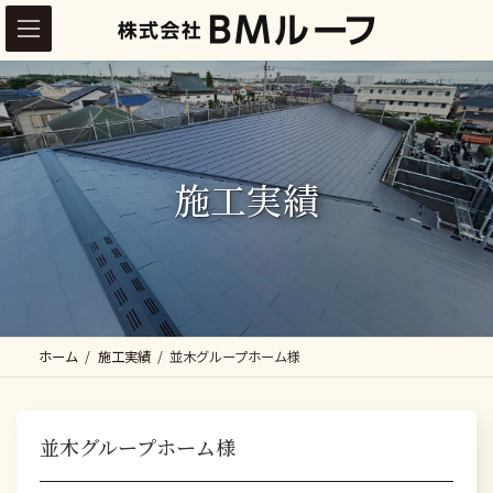
コ
ナ
ン
ビ
テ
ゲ
ン
ー
ツ
シ
へ
ョ
施工実績
ス
ン
キ
に
ッ
移
プ
動
ホーム
施工実績
並木グループホーム様
並木グループホーム様